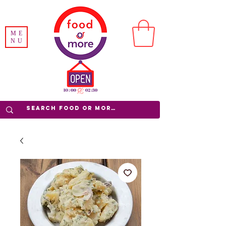
ME
NU