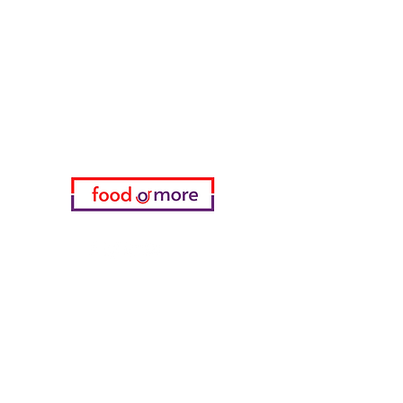
Нужна помощь?
Посетите наш
Служба поддержки
для помощи или позвоните нам
по телефону
05433915577
Мой выбор
избранное
мои заказы