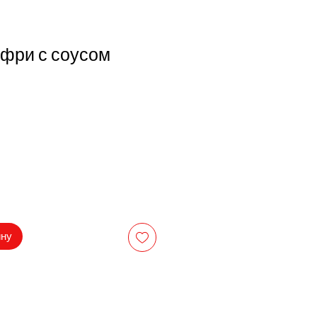
фри с соусом
на
ину