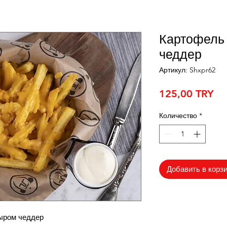
Картофель 
чеддер
Артикул: Shxpr62
Це
125,00 TRY
Количество
*
Добавить в корз
ыром чеддер