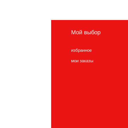
нформация
Мой выбор
сто задаваемые
избранное
просы
мои заказы
нас
ужба поддержки
cations