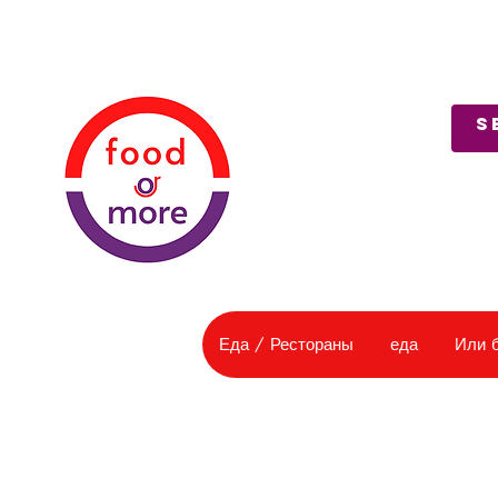
О нас
Служба поддержки
Еда / Рестораны
еда
Или 