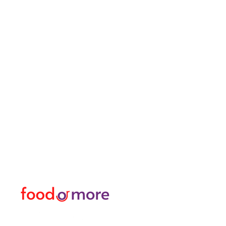
ЕдаИлиЕще
Меню
Нужна помощь?
Еда / Рестораны
Посетите наш
Служба
еда
поддержки
Или больше
для помощи или позвоните
личный
нам по телефону
Трансфер Я Аренда Ав
05433915577
Исследуйте город I За
Цветочный магазин и м
Турецкая баня и спа / 