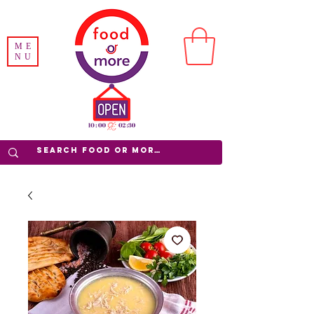
ME
NU