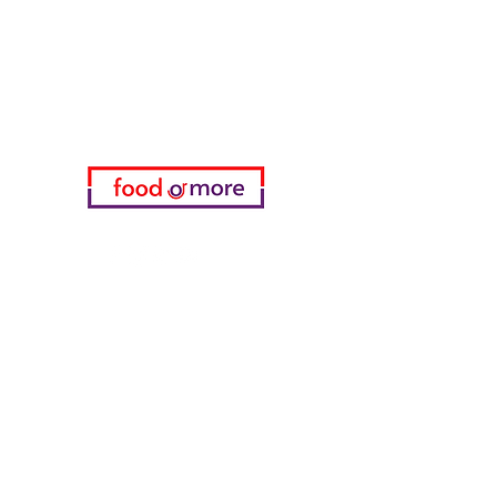
Brauchen Sie Hilfe?
Besuchen Sie unser
Kundendienst
für Hilfe oder rufen Sie uns an
05433915577
Meine Wahl
Favoriten
meine Bestellungen
die Info