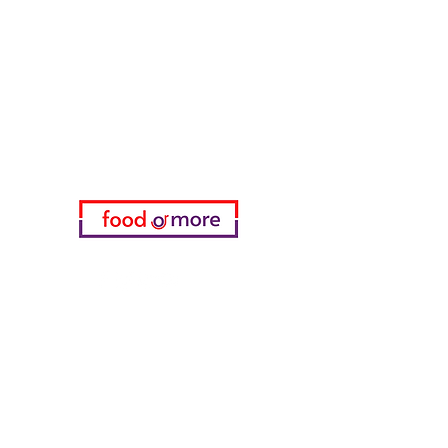
FoodOrMore
Brauchen Sie Hilfe?
Besuchen Sie unser
Kundendienst
für Hilfe oder rufen Sie uns an
05433915577
Meine Wahl
Favoriten
meine Bestellungen