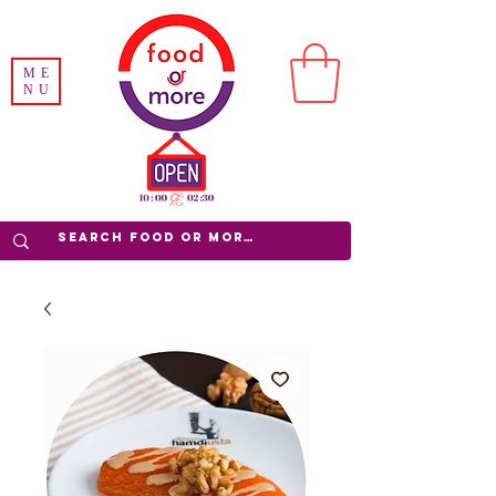
ME
NU