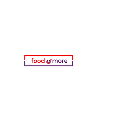
Brauchen Sie Hilfe?
Besuchen Sie unser
Kundendienst
für Hilfe oder rufen Sie uns an
05433915577
Meine Wahl
Favoriten
meine Bestellungen