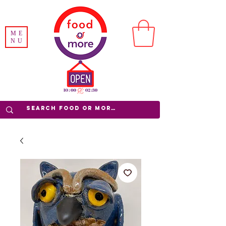
ME
NU