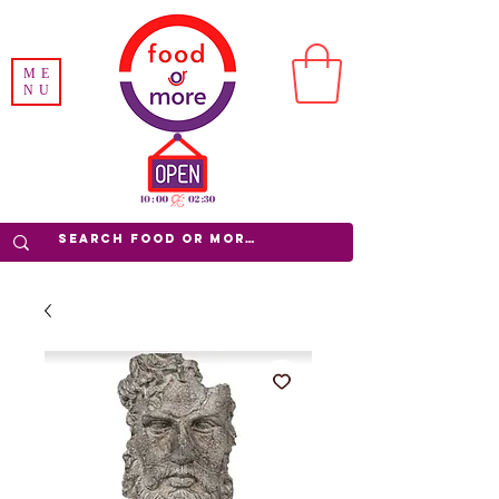
ME
NU