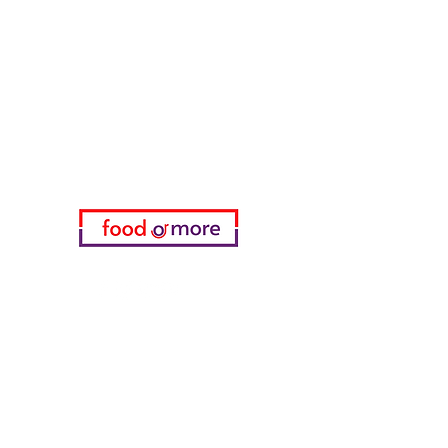
FoodOrMore
Brauchen Sie Hilfe?
Besuchen Sie unser
Kundendienst
für Hilfe oder rufen Sie uns an
05433915577
Meine Wahl
Favoriten
meine Bestellungen