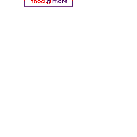
Meine Wahl
Favoriten
meine Bestellungen
die Info
FAQ
Über uns
Kundendienst
Standorte