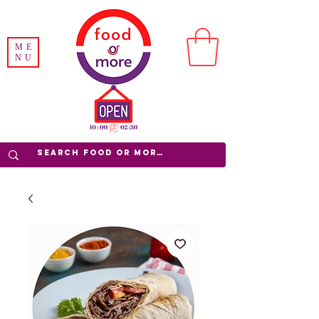
ME
NU