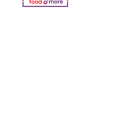
Kategorien
Gemüse
Bäckerei
Wein
Milch & Eier
Geflügelfleisch
Alkoholfreie Getränke
Reinigungsmittel
Müsli & Snacks