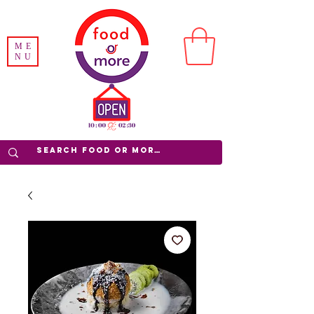
ME
NU