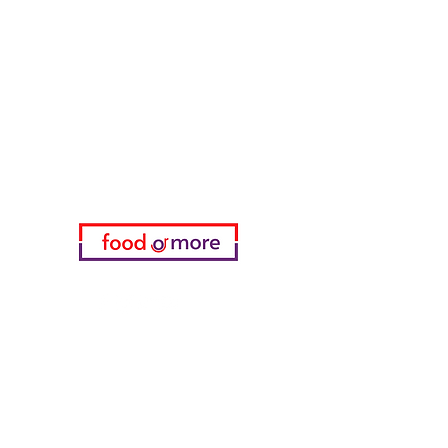
FoodOrMore
Brauchen Sie Hilfe?
Besuchen Sie unser
Kundendienst
für Hilfe oder rufen Sie uns an
05433915577
Meine Wahl
Favoriten