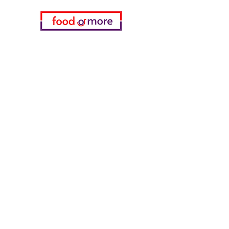
Kategorien
Gemüse
Bäckerei
Wein
Milch & Eier
Geflügelfleisch
Alkoholfreie Getränke
Reinigungsmittel
Müsli & Snacks