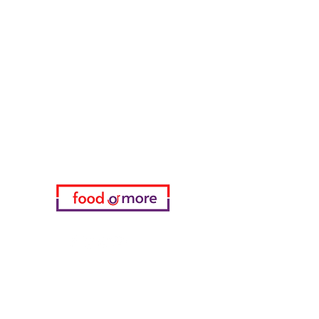
FoodOrMore
Brauchen Sie Hilfe?
Besuchen Sie unser
Kundendienst
für Hilfe oder rufen Sie uns an
05433915577
Meine Wahl