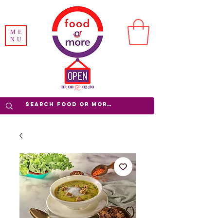
ME
NU