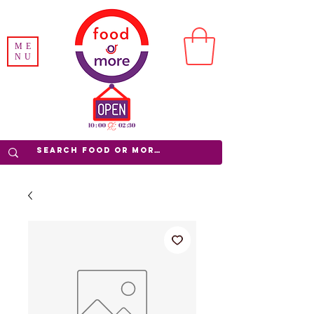
ME
NU