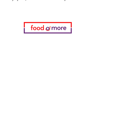
Kategorien
Gemüse
Bäckerei
Wein
Milch & Eier
Geflügelfleisch
Alkoholfreie Getränke
Reinigungsmittel