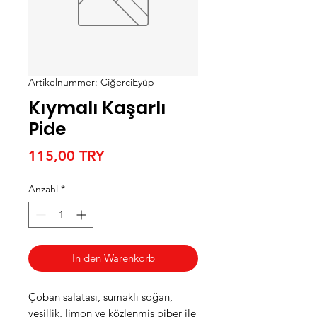
Artikelnummer: CiğerciEyüp
Kıymalı Kaşarlı
Pide
Preis
115,00 TRY
Anzahl
*
In den Warenkorb
Çoban salatası, sumaklı soğan,
yeşillik, limon ve közlenmiş biber ile