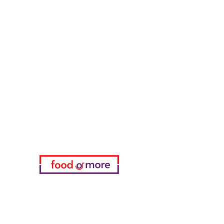
Müsli & Snacks
FoodOrMore
Brauchen Sie Hilfe?
Besuchen Sie unser
Kundendienst
für Hilfe oder rufen Sie uns an
05433915577