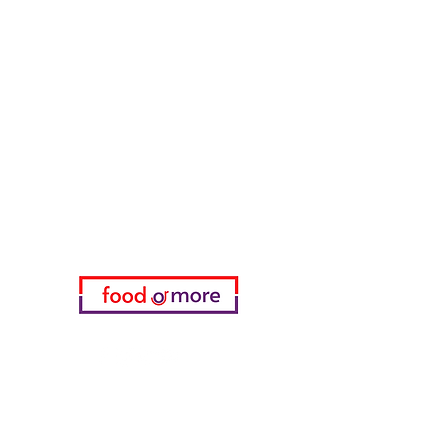
FoodOrMore
Brauchen Sie Hilfe?
Besuchen Sie unser
Kundendienst
für Hilfe oder rufen Sie uns an
05433915577
Meine Wahl