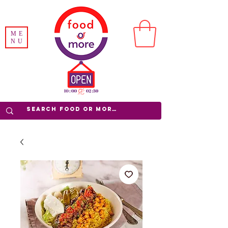
ME
NU