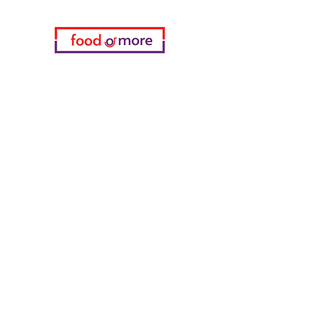
Kategorien
Gemüse
Bäckerei
Wein
Milch & Eier
Geflügelfleisch
Alkoholfreie Getränke
Reinigungsmittel
Müsli & Snacks