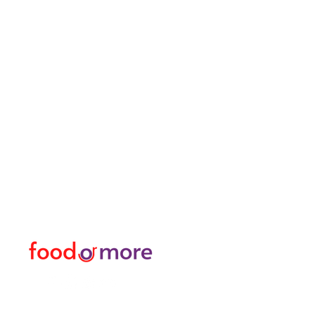
FoodOrMore
Speisekart
Brauchen Sie Hilfe?
Essen / Restaurants
Besuchen Sie
Lebensmittel
unser
Kundendienst
Oder mehr
für Hilfe oder rufen Sie uns an
Persönlich
05433915577
Transfer I Mietwagen I T
Erkunden Sie die Aktivitä
Türkisches Bad und Spa
Datenpakete für Interne