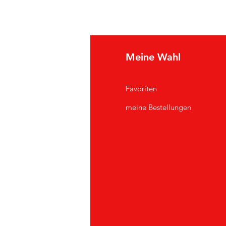
e Info
Meine Wahl
Q
Favoriten
er uns
meine Bestellungen
ndendienst
andorte