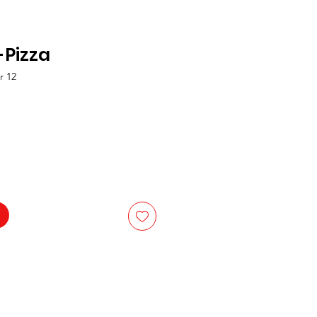
-Pizza
r 12
is