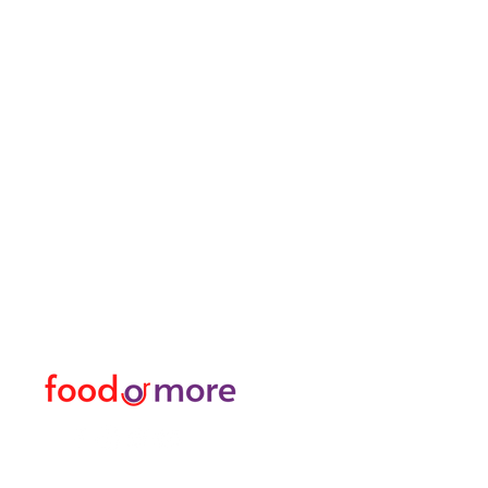
FoodOrMore
Speisekart
Brauchen Sie Hilfe?
Essen / Restaurants
Besuchen Sie
Lebensmittel
unser
Kundendienst
Oder mehr
für Hilfe oder rufen Sie uns an
Persönlich
05433915577
Transfer I Mietwagen I T
Erkunden Sie die Aktivitä
Türkisches Bad und Spa
Datenpakete für Interne