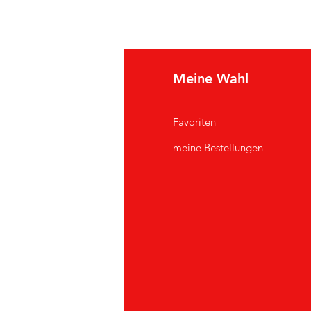
e Info
Meine Wahl
Q
Favoriten
er uns
meine Bestellungen
ndendienst
andorte