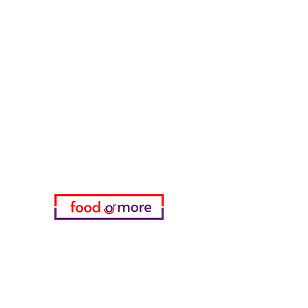
طعامأو المزيد
تحتاج مساعدة؟
زرنا
دعم العملاء
للحصول على المساعدة أو اتصل بنا
على
05433915577
اختياري