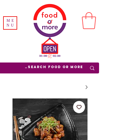
ME
NU