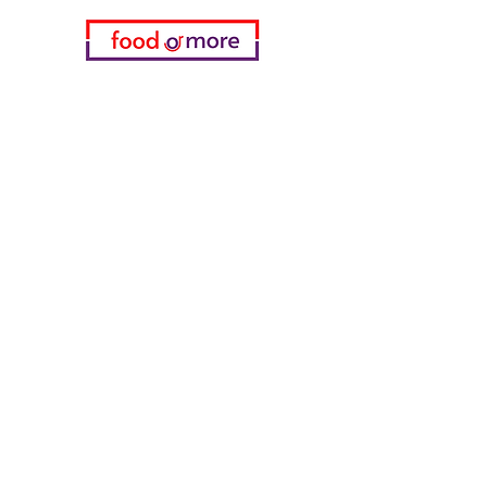
فئات
خضروات
مخبز
خمر
منتجات الألبان والبيض
اللحوم والدواجن
المشروبات الغازية
معدات تنظيف
الحبوب والوجبات الخفيفة