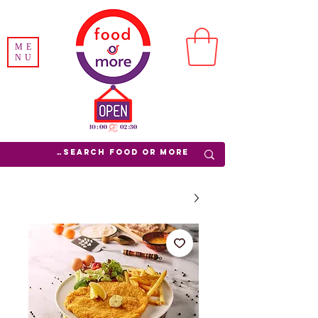
ME
NU