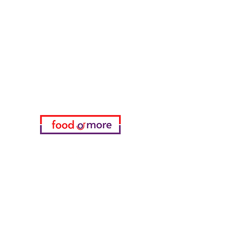
طعامأو المزيد
تحتاج مساعدة؟
زرنا
دعم العملاء
للحصول على المساعدة أو اتصل بنا
على
05433915577
اختياري
المفضلة