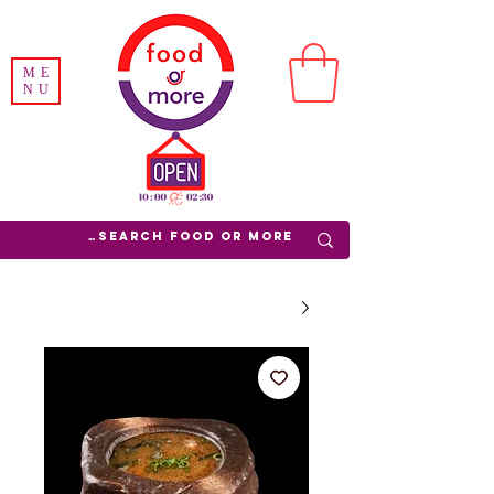
ME
NU