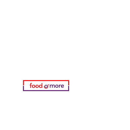
طعامأو المزيد
تحتاج مساعدة؟
زرنا
دعم العملاء
للحصول على المساعدة أو اتصل بنا
على
05433915577
اختياري