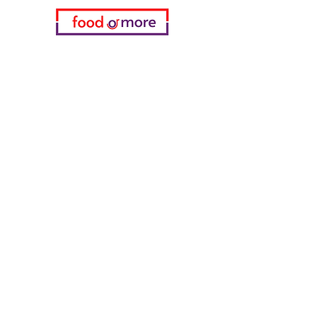
فئات
خضروات
مخبز
خمر
منتجات الألبان والبيض
اللحوم والدواجن
المشروبات الغازية
معدات تنظيف
الحبوب والوجبات الخفيفة