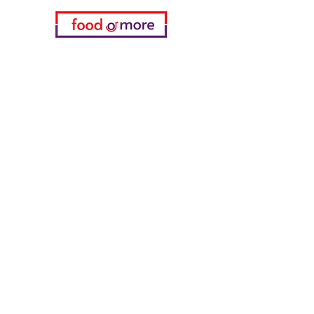
فئات
خضروات
مخبز
خمر
منتجات الألبان والبيض
اللحوم والدواجن
المشروبات الغازية
معدات تنظيف
الحبوب والوجبات الخفيفة