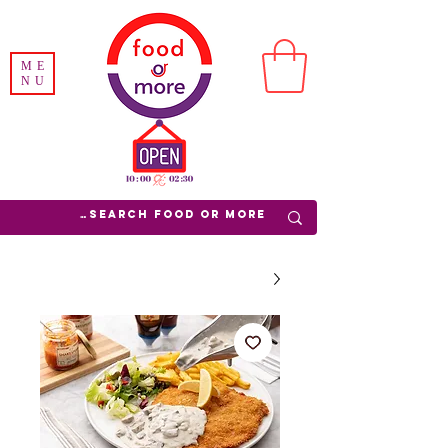
ME
NU