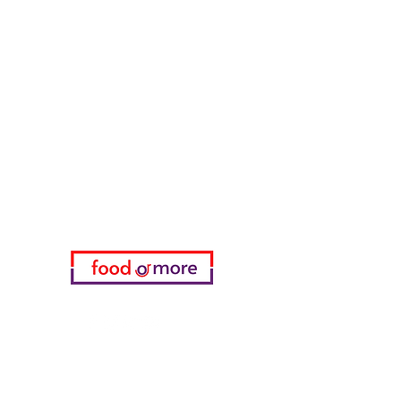
طعامأو المزيد
تحتاج مساعدة؟
زرنا
دعم العملاء
للحصول على المساعدة أو اتصل بنا
على
05433915577
اختياري