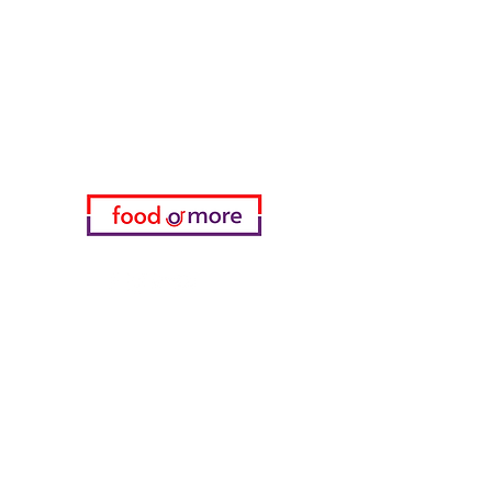
تحتاج مساعدة؟
زرنا
دعم العملاء
للحصول على المساعدة أو اتصل بنا
على
05433915577
اختياري
المفضلة
طلباتي