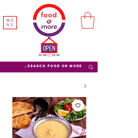
ME
NU