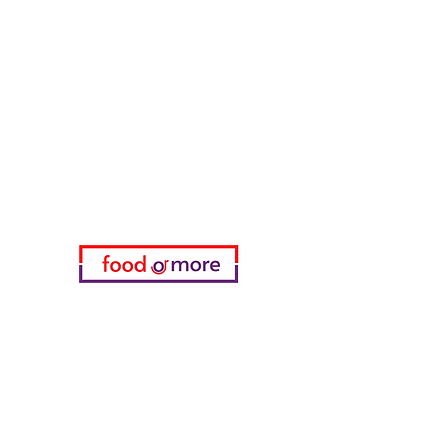
طعامأو المزيد
تحتاج مساعدة؟
زرنا
دعم العملاء
للحصول على المساعدة أو اتصل بنا
على
05433915577
اختياري
المفضلة