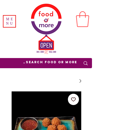
ME
NU