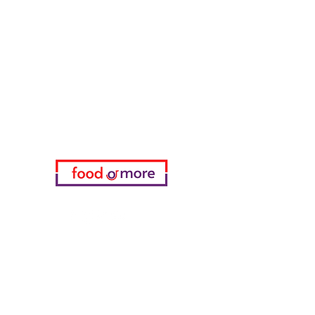
طعامأو المزيد
تحتاج مساعدة؟
زرنا
دعم العملاء
للحصول على المساعدة أو اتصل بنا
على
05433915577
اختياري
المفضلة