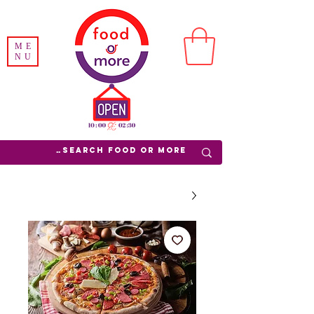
ME
NU