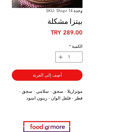
وحدة SKU: Shxpr 14
بيتزا مشكلة
السعر
الكمية
*
أضِف إلى العربة
موتزاريلا - سجق - سلامي - سجق -
فطر - فلفل الوان - زيتون اسود