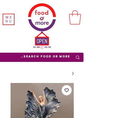
ME
NU