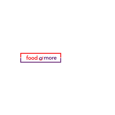
تحتاج مساعدة؟
زرنا
دعم العملاء
للحصول على المساعدة أو اتصل بنا
على
05433915577
اختياري
المفضلة
طلباتي