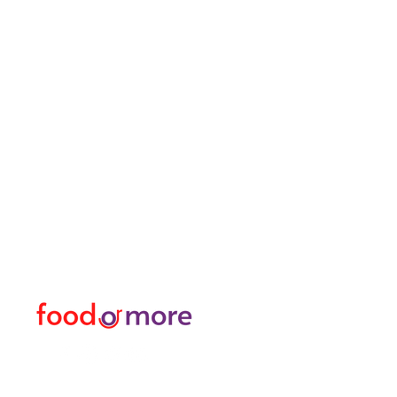
طعامأو المزيد
القائمة
تحتاج مساعدة؟
طعام / مطعم
زرنا
دعم العملاء
غذاء
للحصول على المساعدة أو
او اكثر
اتصل بنا على
شخصي
05433915577
نقل / تأجير السيارات
اكتشف المدينة
منسق زهور
حمام تركي وسبا / مساج