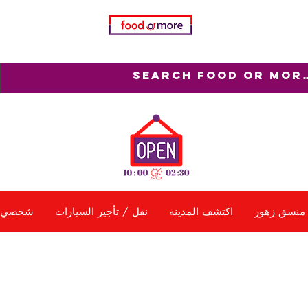
منسق زهور
اكتشف المدينة
نقل / تأجير السيارات
شخصي