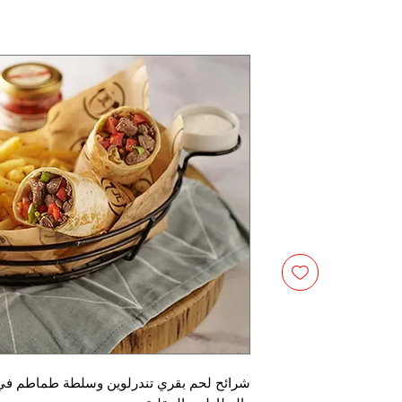
شرائح لحم بقري تندرلوين وسلطة طماطم في خ