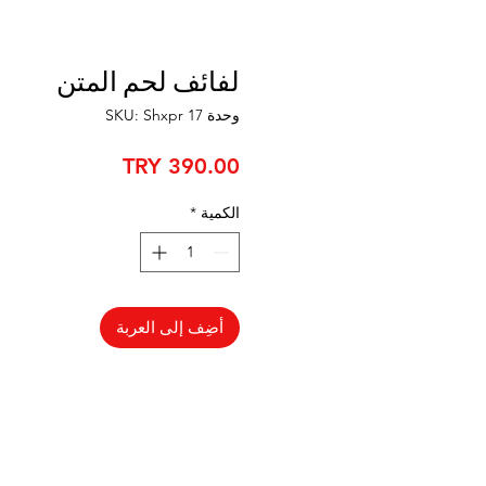
لفائف لحم المتن
وحدة SKU: Shxpr 17
السعر
الكمية
*
أضِف إلى العربة