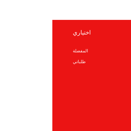
اختياري
معلوما
المفضلة
التعلي
طلباتي
معلومات ع
دعم العم
cations