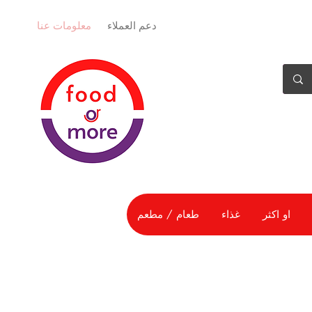
دعم العملاء
معلومات عنا
او اكثر
غذاء
طعام / مطعم