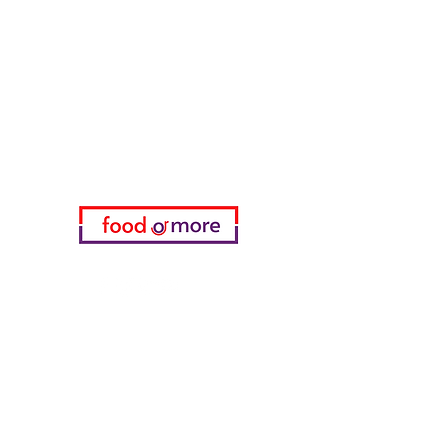
تحتاج مساعدة؟
زرنا
دعم العملاء
للحصول على المساعدة أو اتصل بنا
على
05433915577
اختياري
المفضلة
طلباتي