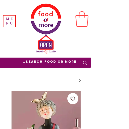
ME
NU