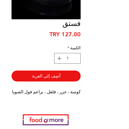
فستق
السعر
الكمية
*
أضِف إلى العربة
كوسة ، جزر ، فلفل ، براعم فول الصويا