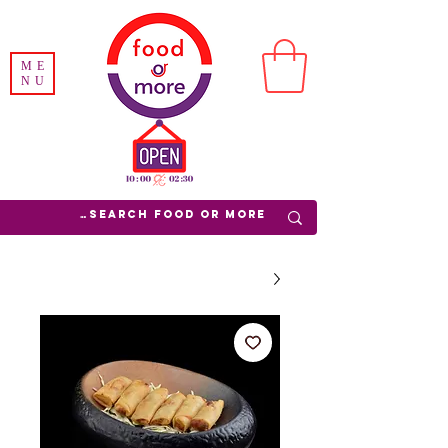
ME
NU