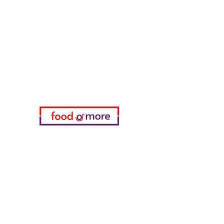
تحتاج مساعدة؟
زرنا
دعم العملاء
للحصول على المساعدة أو اتصل بنا
على
05433915577
اختياري
المفضلة
طلباتي