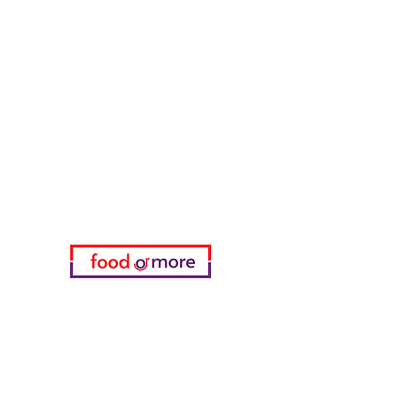
طعامأو المزيد
تحتاج مساعدة؟
زرنا
دعم العملاء
للحصول على المساعدة أو اتصل بنا
على
05433915577
اختياري