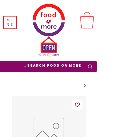
ME
NU