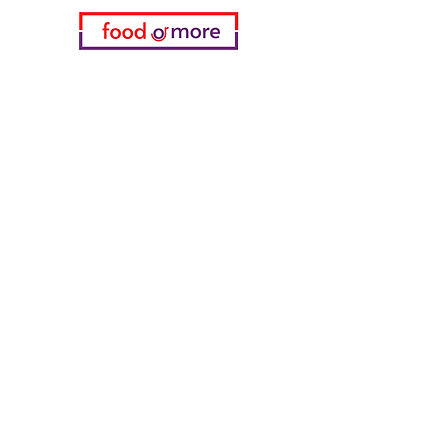
فئات
خضروات
مخبز
خمر
منتجات الألبان والبيض
اللحوم والدواجن
المشروبات الغازية
معدات تنظيف
الحبوب والوجبات الخفيفة